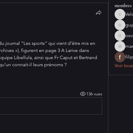
membres
Vel
VeloStati
guy
guy.cras
osv
osvaldo
 journal "Les sports" qui vient d’être mis en 
mar
marcobo
rchives »), figurent en page 3 A Larive dans 
fil
équipe Libellula, ainsi que Fr Caput et Bertrand 
qu’un connait-il leurs prénoms ?
Voir tou
136 vues