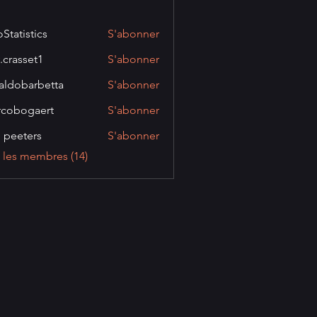
oStatistics
S'abonner
stics
.crasset1
S'abonner
set1
aldobarbetta
S'abonner
barbetta
cobogaert
S'abonner
gaert
ip peeters
S'abonner
s les membres (14)