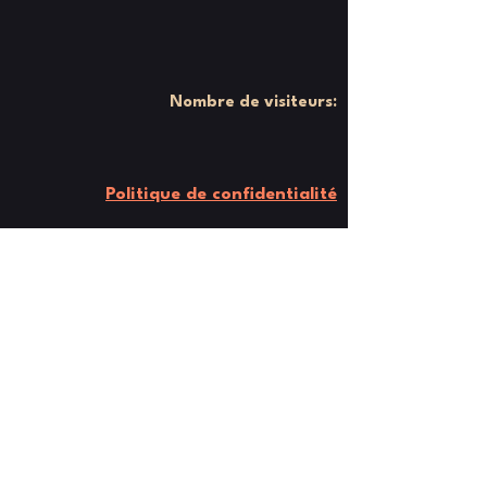
Nombre de visiteurs:
Politique de confidentialité
Mentions légales
Politique de cookies
Contacter l'équipe
Coups de Pédales