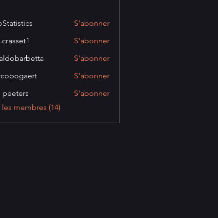
oStatistics
S'abonner
stics
.crasset1
S'abonner
set1
aldobarbetta
S'abonner
barbetta
cobogaert
S'abonner
gaert
ip peeters
S'abonner
s les membres (14)