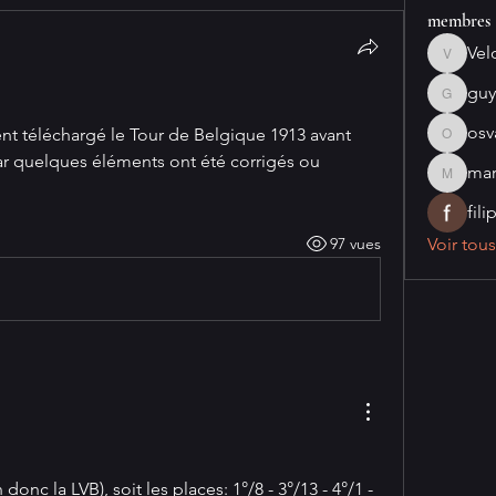
membres
Vel
VeloStati
guy
guy.cras
osv
ient téléchargé le Tour de Belgique 1913 avant 
osvaldo
 car quelques éléments ont été corrigés ou 
mar
marcobo
fil
97 vues
Voir tou
n donc la LVB), soit les places: 1°/8 - 3°/13 - 4°/1 - 