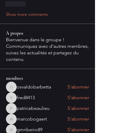
Like
Show more comments
À propos
Bienvenue dans le groupe !
Communiquez avec d'autres membres,
suivez les actualités et partagez du
contenu.
membres
osvaldobarbetta
S'abonner
osvaldobarbetta
fred8413
S'abonner
fred8413
patricebeaulieu
S'abonner
patricebeaulieu
marcobogaert
S'abonner
marcobogaert
gmribeiro89
S'abonner
gmribeiro89