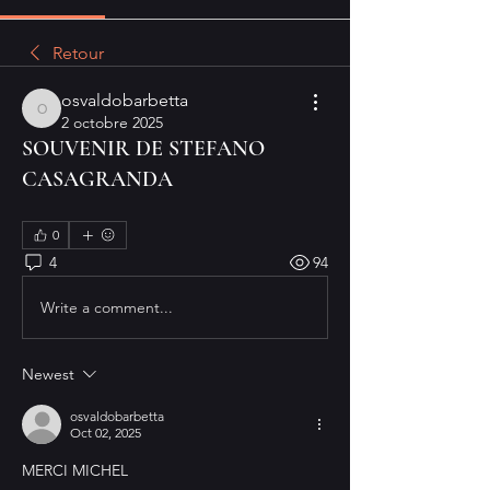
Retour
osvaldobarbetta
osvaldobarbetta
2 octobre 2025
SOUVENIR DE STEFANO
CASAGRANDA
0
4
94
Write a comment...
Newest
osvaldobarbetta
Oct 02, 2025
MERCI MICHEL