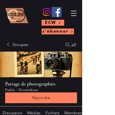
ECW
s'abonner
Groupes
Partage de photographies
Public
·
14 membres
Rejoindre
Discussion
Médias
Fichiers
Membres