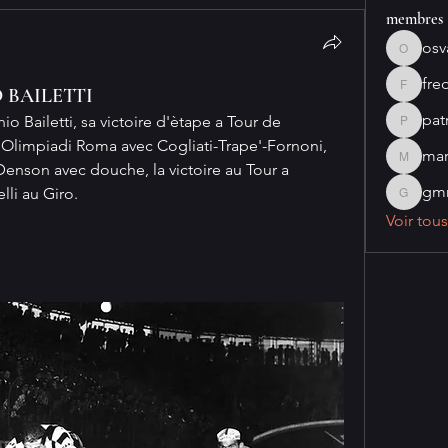
membres
osv
osvaldo
fre
 BAILETTI
fred841
pat
 Bailetti, sa victoire d'ètape a Tour de 
patriceb
m Olimpiadi Roma avec Cogliati-Trape'-Fornoni, 
mar
marcobo
Denson avec douche, la victoire au Tour a 
gmr
lli au Giro.
gmribei
Voir tou