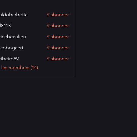
aldobarbetta
S'abonner
barbetta
d8413
S'abonner
3
ricebeaulieu
S'abonner
eaulieu
cobogaert
S'abonner
gaert
ibeiro89
S'abonner
ro89
s les membres (14)