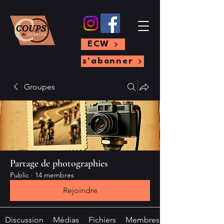
ECW
s'abonner
Groupes
Partage de photographies
Public
·
14 membres
Rejoindre
Discussion
Médias
Fichiers
Membres