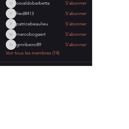
osvaldobarbetta
S'abonner
osvaldobarbetta
fred8413
S'abonner
fred8413
patricebeaulieu
S'abonner
patricebeaulieu
marcobogaert
S'abonner
marcobogaert
gmribeiro89
S'abonner
gmribeiro89
Voir tous les membres (14)
Nombre de visiteurs:
Politique de confidentialité
Mentions légales