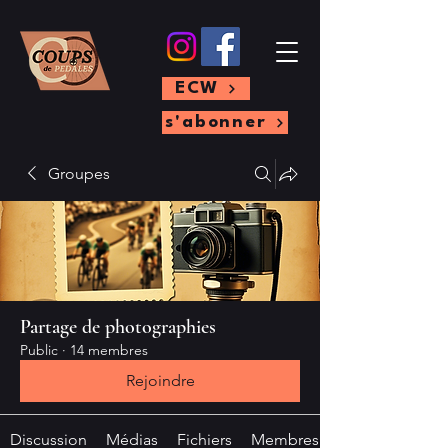
ECW
s'abonner
Groupes
Partage de photographies
Public
·
14 membres
Rejoindre
Discussion
Médias
Fichiers
Membres