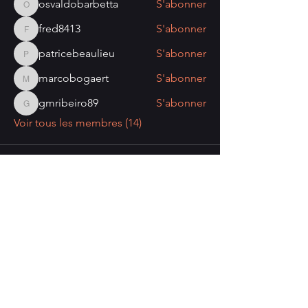
osvaldobarbetta
S'abonner
osvaldobarbetta
fred8413
S'abonner
fred8413
patricebeaulieu
S'abonner
patricebeaulieu
marcobogaert
S'abonner
marcobogaert
gmribeiro89
S'abonner
gmribeiro89
Voir tous les membres (14)
Nombre de visiteurs:
Politique de confidentialité
Mentions légales