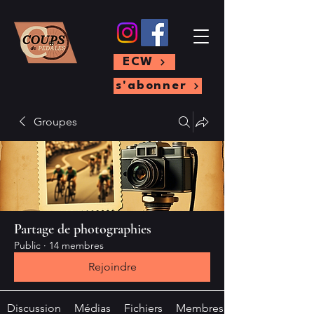
ECW
s'abonner
Groupes
Partage de photographies
Public
·
14 membres
Rejoindre
Discussion
Médias
Fichiers
Membres