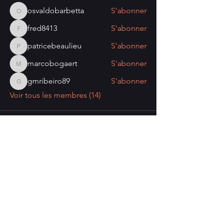
osvaldobarbetta
S'abonner
osvaldobarbetta
fred8413
S'abonner
fred8413
patricebeaulieu
S'abonner
patricebeaulieu
marcobogaert
S'abonner
marcobogaert
gmribeiro89
S'abonner
gmribeiro89
Voir tous les membres (14)
Nombre de visiteurs:
Politique de confidentialité
Mentions légales