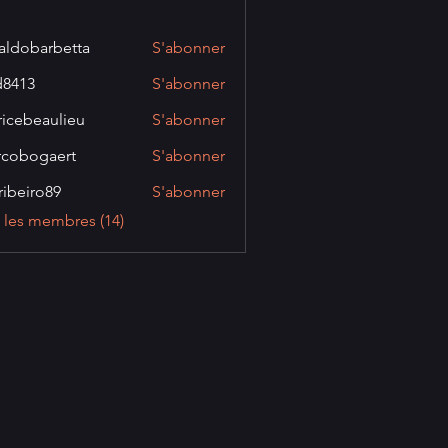
aldobarbetta
S'abonner
barbetta
d8413
S'abonner
3
ricebeaulieu
S'abonner
eaulieu
cobogaert
S'abonner
gaert
ibeiro89
S'abonner
ro89
s les membres (14)