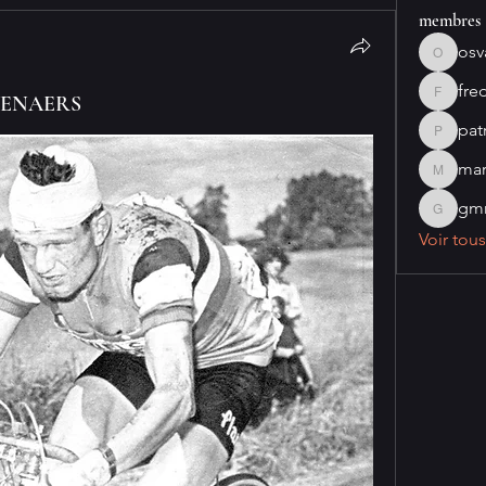
membres
osv
osvaldo
fre
VENAERS
fred841
pat
patriceb
mar
marcobo
gmr
gmribei
Voir tou