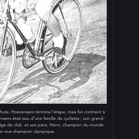
ute, Hoevenaers termina l’étape, mais fut contraint à 
aers était issu d’une famille de cyclistes ; son grand-
elge de club  et son père, Henri, champion du monde 
et vice-champion olympique.