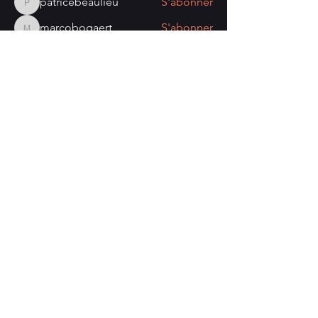
patricebeaulieu
S'abonner
patricebeaulieu
marcobogaert
S'abonner
marcobogaert
gmribeiro89
S'abonner
gmribeiro89
Voir tous les membres (14)
Nombre de visiteurs:
Politique de confidentialité
Mentions légales
Politique de cookies