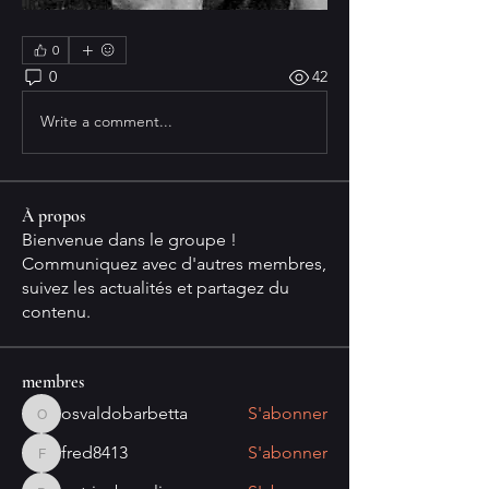
0
0
42
Write a comment...
À propos
Bienvenue dans le groupe !
Communiquez avec d'autres membres,
suivez les actualités et partagez du
contenu.
membres
osvaldobarbetta
S'abonner
osvaldobarbetta
fred8413
S'abonner
fred8413