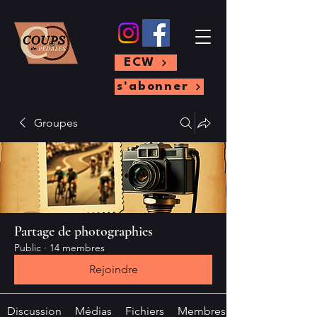
ECW
s'abonner
Groupes
Partage de photographies
Public
·
14 membres
Rejoindre
Discussion
Médias
Fichiers
Membres