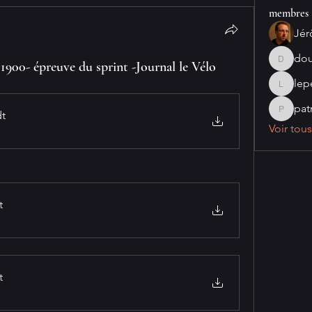
membres
Jé
do
1900- épreuve du sprint -Journal le Vélo
doudoux
lep
lepense
pat
dt
patriceb
Voir tou
t
t