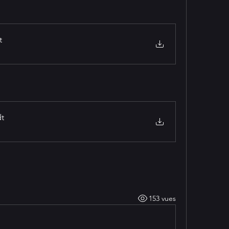
t
dt
153 vues