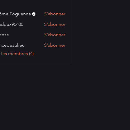
rôme Foguenne
S'abonner
udoux95400
S'abonner
95400
ense
S'abonner
ricebeaulieu
S'abonner
eaulieu
s les membres (4)