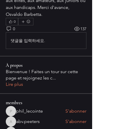
aux élites, aux amateurs, aux juniors ou 
aux handicaps. Merci d'avance, 
Osvaldo Barbetta.
0
0
137
댓글을 입력하세요.
À propos
Bienvenue ! Faites un tour sur cette
page et rejoignez les c
...
Lire plus
membres
phil_lecointe
S'abonner
phil_lecointe
abv.peeters
S'abonner
abv.peeters