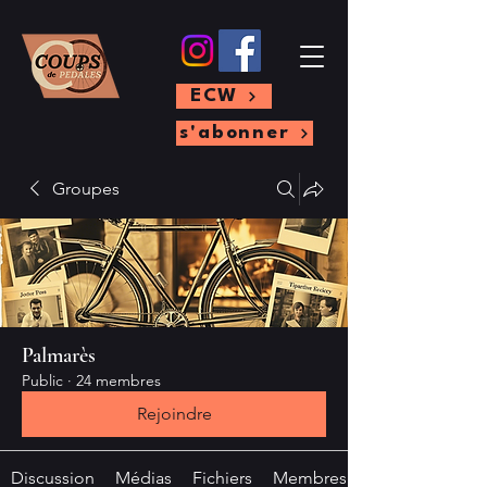
ECW
s'abonner
Groupes
Palmarès
Public
·
24 membres
Rejoindre
Discussion
Médias
Fichiers
Membres