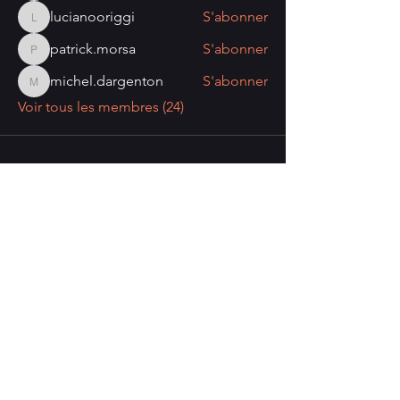
lucianooriggi
S'abonner
lucianooriggi
patrick.morsa
S'abonner
patrick.morsa
michel.dargenton
S'abonner
michel.dargenton
Voir tous les membres (24)
Nombre de visiteurs:
Politique de confidentialité
Mentions légales
Politique de cookies