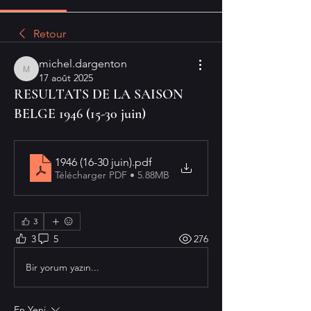
Retour
michel.dargenton
michel.dargenton
17 août 2025
RESULTATS DE LA SAISON
BELGE 1946 (15-30 juin)
1946 (16-30 juin)
.pdf
Télécharger PDF • 5.88MB
3
3
5
276
Bir yorum yazın...
En Yeni