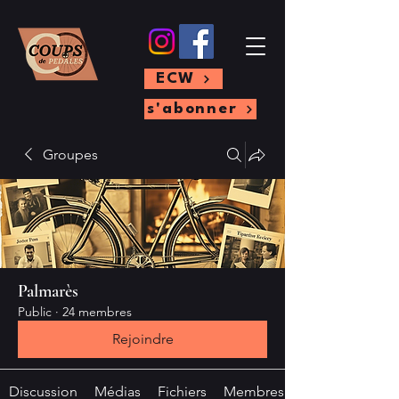
ECW
s'abonner
Groupes
Palmarès
Public
·
24 membres
Rejoindre
Discussion
Médias
Fichiers
Membres