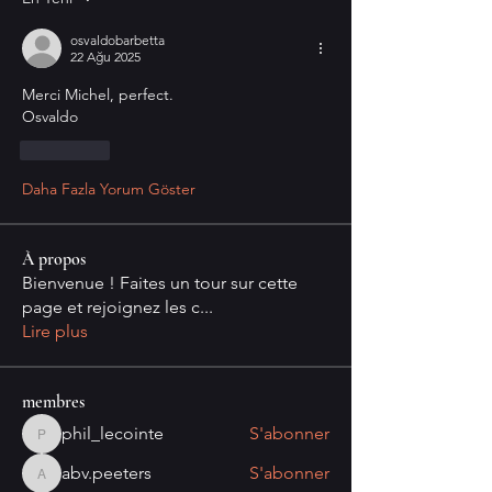
osvaldobarbetta
22 Ağu 2025
Merci Michel, perfect.
Osvaldo
Beğen
Daha Fazla Yorum Göster
À propos
Bienvenue ! Faites un tour sur cette
page et rejoignez les c
...
Lire plus
membres
phil_lecointe
S'abonner
phil_lecointe
abv.peeters
S'abonner
abv.peeters