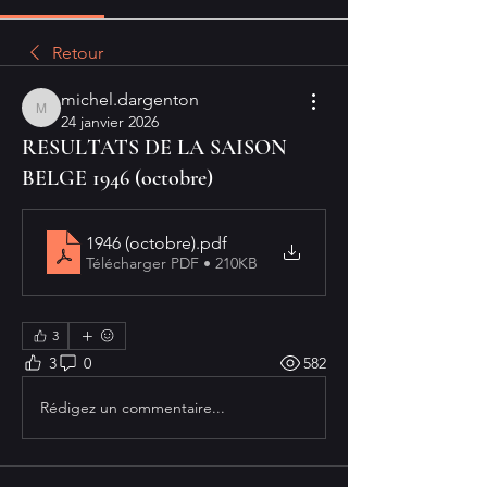
Retour
michel.dargenton
michel.dargenton
24 janvier 2026
RESULTATS DE LA SAISON
BELGE 1946 (octobre)
1946 (octobre)
.pdf
Télécharger PDF • 210KB
3
3
0
582
Rédigez un commentaire...