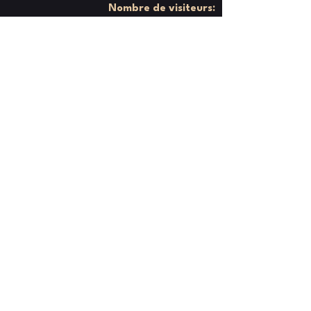
Nombre de visiteurs:
Politique de confidentialité
Mentions légales
Politique de cookies
Contacter l'équipe
Coups de Pédales
© Site web développé par Jérôme
Foguenne