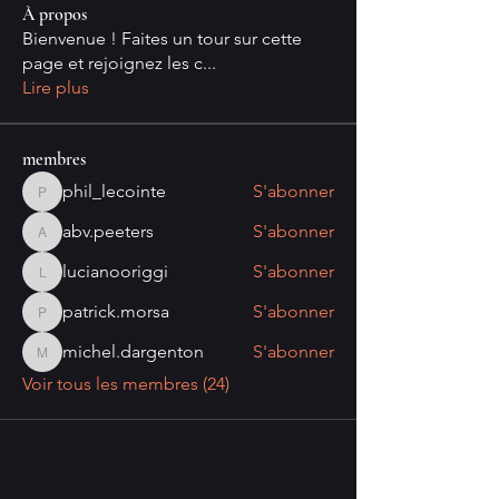
À propos
Bienvenue ! Faites un tour sur cette
page et rejoignez les c
...
Lire plus
membres
phil_lecointe
S'abonner
phil_lecointe
abv.peeters
S'abonner
abv.peeters
lucianooriggi
S'abonner
lucianooriggi
patrick.morsa
S'abonner
patrick.morsa
michel.dargenton
S'abonner
michel.dargenton
Voir tous les membres (24)