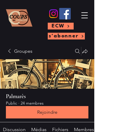
ECW
s'abonner
Groupes
Palmarès
Public
·
24 membres
Rejoindre
Discussion
Médias
Fichiers
Membres