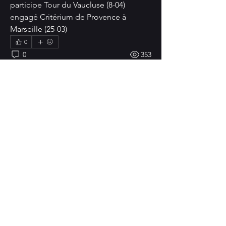
participe Tour du Vaucluse (8-04)
engagé Critérium de Provence à 
Marseille (25-03)
0
0
353
Rédigez un commentaire...
À propos
Bienvenue ! Faites un tour sur cette
page et rejoignez les c
...
Lire plus
membres
phil_lecointe
S'abonner
phil_lecointe
abv.peeters
S'abonner
abv.peeters