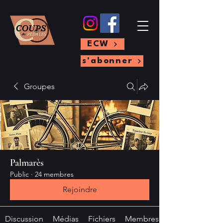
ECW
s'abonner
Groupes
Palmarès
Public
·
24 membres
Rejoindre
Discussion
Médias
Fichiers
Membres