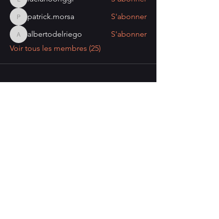
lucianooriggi
patrick.morsa
S'abonner
patrick.morsa
albertodelriego
S'abonner
albertodelriego
Voir tous les membres (25)
Nombre de visiteurs:
Politique de confidentialité
Mentions légales
Politique de cookies