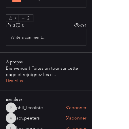
3
3
0
694
Write a comment...
À propos
Bienvenue ! Faites un tour sur cette
page et rejoignez les c
...
Lire plus
membres
phil_lecointe
S'abonner
phil_lecointe
abv.peeters
S'abonner
abv.peeters
lucianooriggi
S'abonner