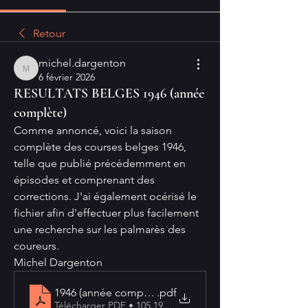
Retour
michel.dargenton
michel.dargenton
6 février 2026
RESULTATS BELGES 1946 (année
complète)
Comme annoncé, voici la saison 
complète des courses belges 1946, 
telle que publié précédemment en 
épisodes et comprenant des 
corrections. J'ai également océrisé le 
fichier afin d'effectuer plus facilement 
une recherche sur les palmarès des 
coureurs.
Michel Dargenton
1946 (année complète) OCR
.pdf
Télécharger PDF • 105.19MB