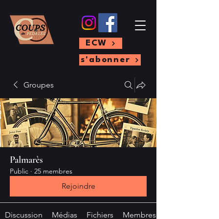
ECW
s'abonner
Groupes
Palmarès
Public
·
25 membres
Rejoindre
Discussion
Médias
Fichiers
Membres