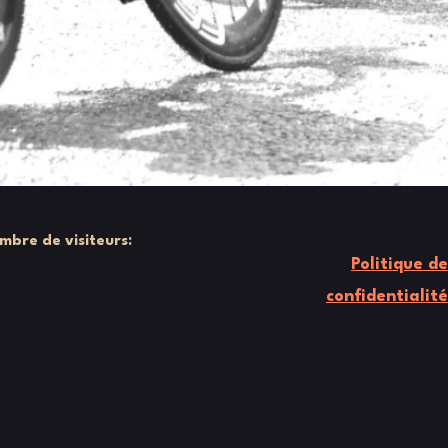
mbre de visiteurs:
Politique de
confidentialité