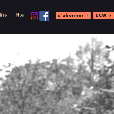
lité
Plus
s'abonner
ECW