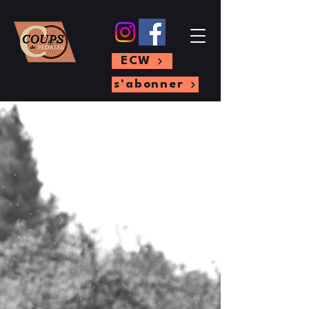
ECW
s'abonner