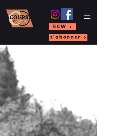
ECW
s'abonner