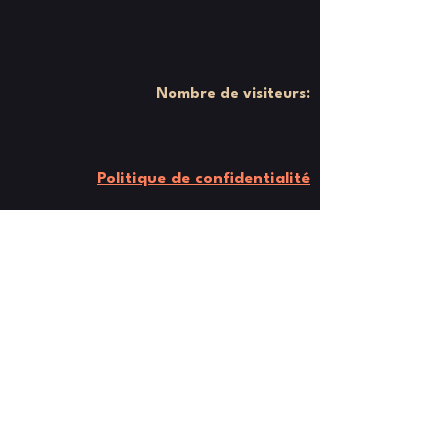
Nombre de visiteurs:
Politique de confidentialité
Mentions légales
Politique de cookies
Contacter l'équipe
Coups de Pédales