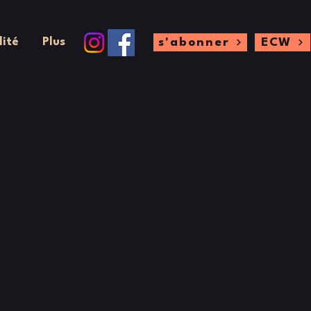
lité
Plus
s'abonner
ECW