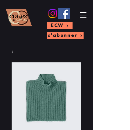
ECW
s'abonner