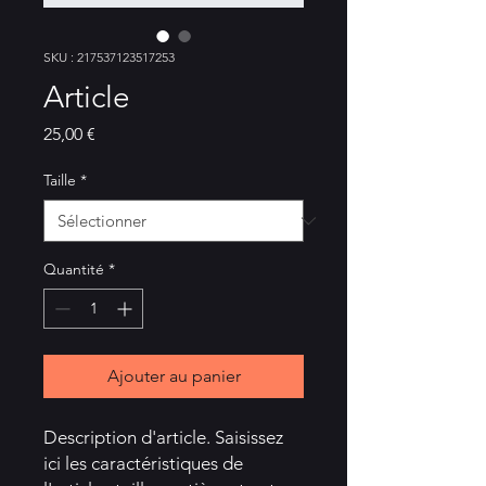
SKU : 217537123517253
Article
Prix
25,00 €
Taille
*
Quantité
*
Ajouter au panier
Description d'article. Saisissez 
ici les caractéristiques de 