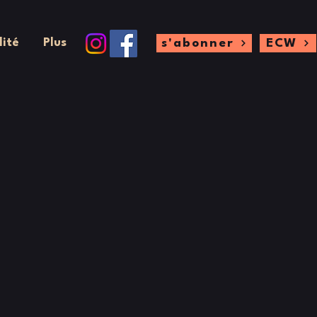
lité
Plus
s'abonner
ECW