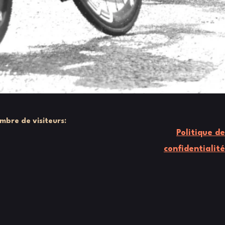
mbre de visiteurs:
Politique de
confidentialité