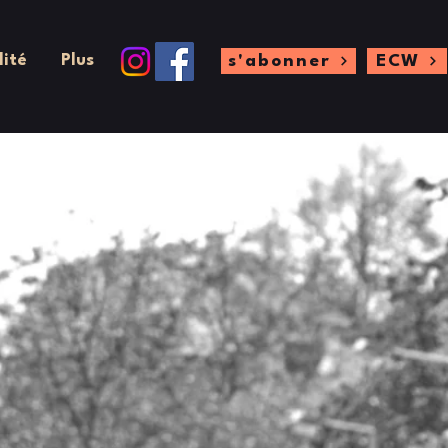
lité
Plus
s'abonner
ECW