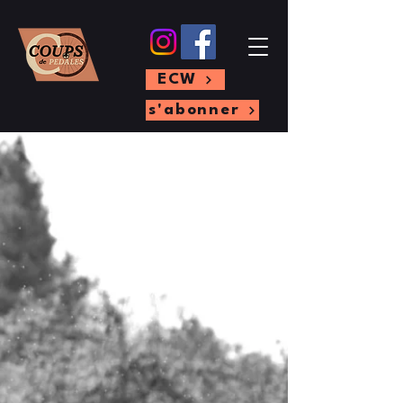
ECW
s'abonner