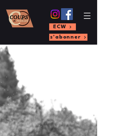
ECW
s'abonner