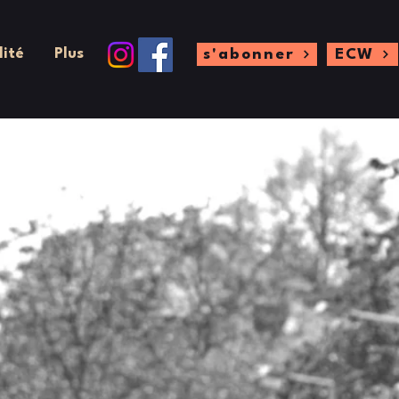
lité
Plus
s'abonner
ECW