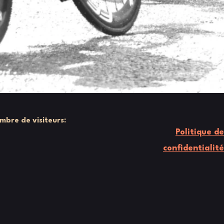
mbre de visiteurs:
Politique de
confidentialité