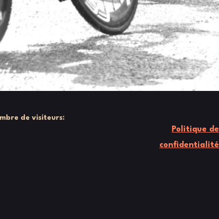
mbre de visiteurs:
Politique de
confidentialité