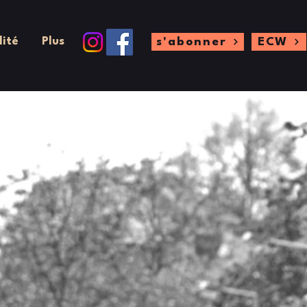
lité
Plus
s'abonner
ECW