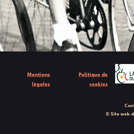
Mentions
Politique de
légales
cookies
Cont
© Site web 