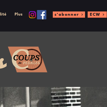
lité
Plus
s'abonner
ECW
s