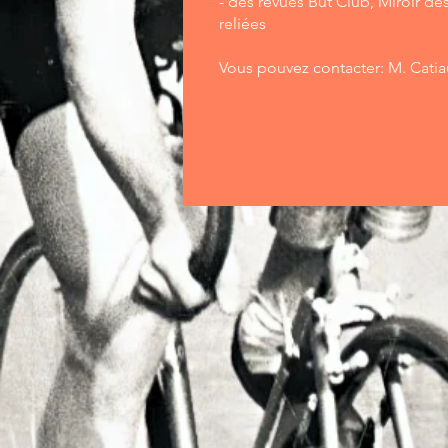
- des revues But Club, Miroir des
reliées
Vous pouvez contacter: M. Catiau