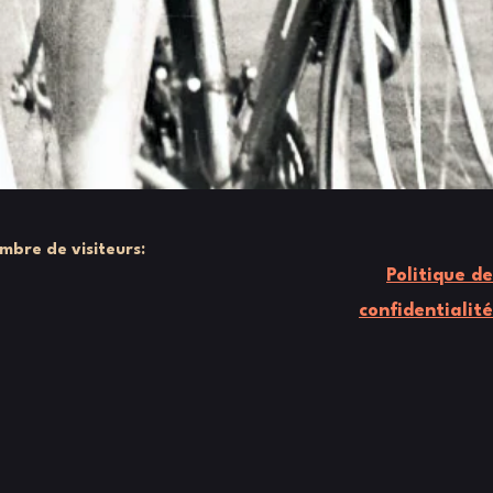
mbre de visiteurs:
Politique de
confidentialité