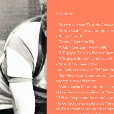
A vendre:
- "Match L'Intran Tour de France
- “Sport Club” (revue belge, ann
- “Omni Sport”
- “Sprint” (années 50)
- “Club” (années 1946/47/48)
- "L'Equipe Tour de France" (an
- "L'Equipe Junior" (années 50)
- “Match” (année 1935)
- collection de revue “34” (anné
- “Le Miroir des Champions” (an
exemplaires différents
- “Almanachs Miroir Sprint” (ann
- la collection complète de Miro
1945 reliée par année en très bo
- la collection complète de Miro
reliée par année en très bon éta