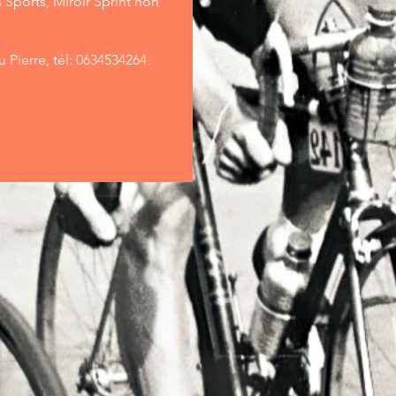
 Sports, Miroir Sprint non
 Pierre, tél: 0634534264.